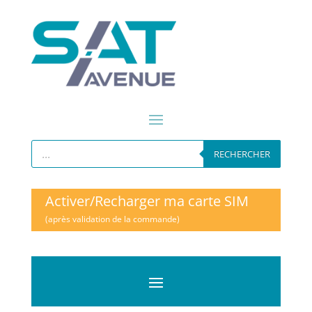
Recherche
de
RECHERCHER
produits
Activer/Recharger ma carte SIM
(après validation de la commande)