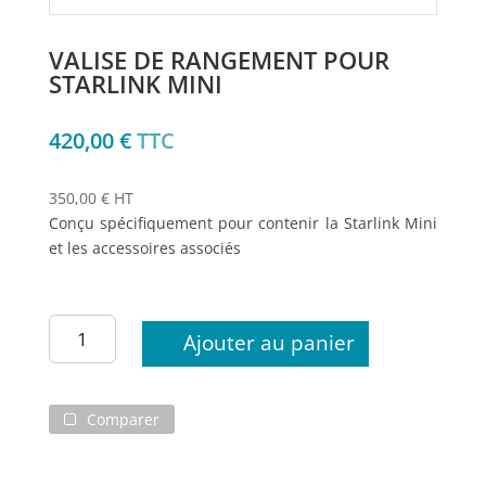
VALISE DE RANGEMENT POUR
STARLINK MINI
420,00
€
TTC
350,00 € HT
Conçu spécifiquement pour contenir la Starlink Mini
et les accessoires associés
quantité
Ajouter au panier
de
Valise
de
Comparer
rangement
pour
Starlink