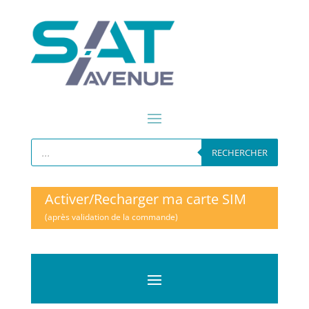
Recherche
de
RECHERCHER
produits
Activer/Recharger ma carte SIM
(après validation de la commande)