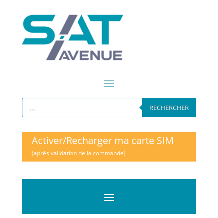
Recherche
de
RECHERCHER
produits
Activer/Recharger ma carte SIM
(après validation de la commande)