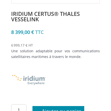
IRIDIUM CERTUS® THALES
VESSELINK
8 399,00
€
TTC
6 999,17 € HT
Une solution adaptable pour vos communications
satellitaires maritimes à travers le monde.
quantité
Ajouter au panier