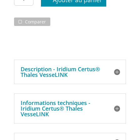
de
Iridium
Certus®
Comparer
Thales
VesseLINK
Description - Iridium Certus®
Thales VesseLINK
Informations techniques -
Iridium Certus® Thales
VesseLINK