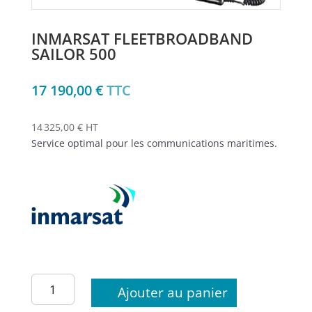
INMARSAT FLEETBROADBAND
SAILOR 500
17 190,00
€
TTC
14 325,00 € HT
Service optimal pour les communications maritimes.
quantité
Ajouter au panier
de