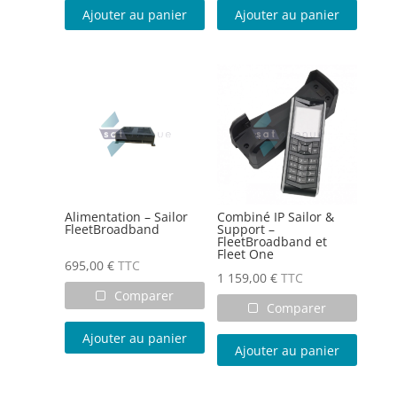
Ajouter au panier
Ajouter au panier
Alimentation – Sailor
Combiné IP Sailor &
FleetBroadband
Support –
FleetBroadband et
Fleet One
695,00
€
TTC
1 159,00
€
TTC
Comparer
Comparer
Ajouter au panier
Ajouter au panier