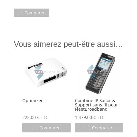
Inmarsat
FleetBroadband
Comparer
SAILOR
500
Vous aimerez peut-être aussi…
Optimizer
Combiné IP Sailor &
Support sans fil pour
FleetBroadband
222,00
€
TTC
1 479,00
€
TTC
Comparer
Comparer