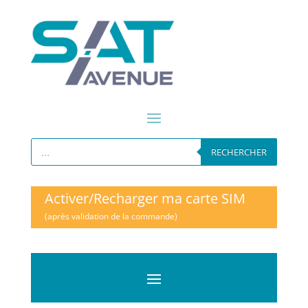
Recherche
de
RECHERCHER
produits
Activer/Recharger ma carte SIM
(après validation de la commande)