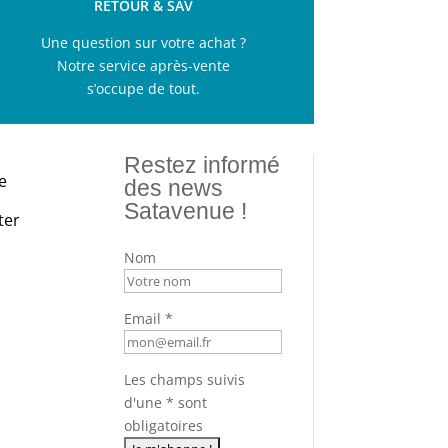
RETOUR & SAV
Une question sur votre achat ?
Notre service après-vente
s’occupe de tout.
Restez informé
e
des news
Satavenue !
ter
Nom
Email *
Les champs suivis
d'une * sont
obligatoires