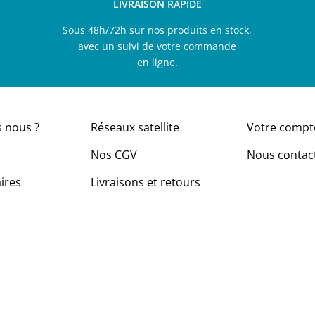
LIVRAISON RAPIDE
Sous 48h/72h sur nos produits en stock,
avec un suivi de votre commande
en ligne.
 nous ?
Réseaux satellite
Votre compt
Nos CGV
Nous contac
ires
Livraisons et retours