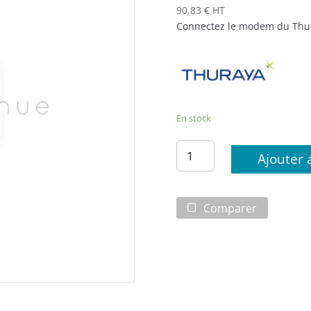
90,83 € HT
Connectez le modem du Thura
En stock
quantité
Ajouter 
de
Câble
de
Comparer
6m
-
Thuraya
IP
Voyager