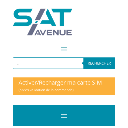
Recherche
de
RECHERCHER
produits
Activer/Recharger ma carte SIM
(après validation de la commande)